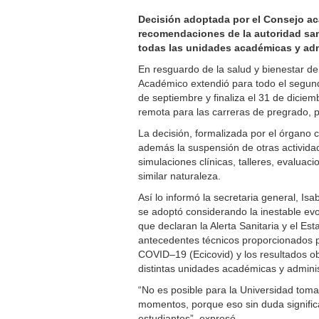
Decisión adoptada por el Consejo ac
recomendaciones de la autoridad sani
todas las unidades académicas y admi
En resguardo de la salud y bienestar de
Académico extendió para todo el segund
de septiembre y finaliza el 31 de dicie
remota para las carreras de pregrado, 
La decisión, formalizada por el órgano
además la suspensión de otras activida
simulaciones clínicas, talleres, evaluac
similar naturaleza.
Así lo informó la secretaria general, Is
se adoptó considerando la inestable evo
que declaran la Alerta Sanitaria y el Est
antecedentes técnicos proporcionados po
COVID–19 (Ecicovid) y los resultados o
distintas unidades académicas y adminis
“No es posible para la Universidad toma
momentos, porque eso sin duda significa
estudiantes”, expresó.